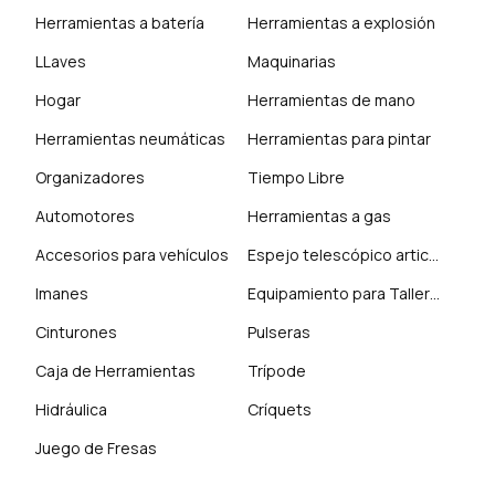
Herramientas a batería
Herramientas a explosión
LLaves
Maquinarias
Hogar
Herramientas de mano
Herramientas neumáticas
Herramientas para pintar
Organizadores
Tiempo Libre
Automotores
Herramientas a gas
Accesorios para vehículos
Espejo telescópico articulado
Imanes
Equipamiento para Talleres
Cinturones
Pulseras
Caja de Herramientas
Trípode
Hidráulica
Críquets
Juego de Fresas