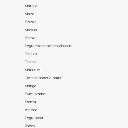
Martillo
Maza
Pinzas
Morsas
Pistolas
Engrampadora/Remachadora
Tenaza
Tijeras
Malacate
Cortadoras de Cerámica
Mango
Pulverizador
Prensa
Ventosa
Engrasador
Banco