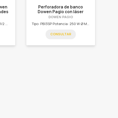
owen
Perforadora de banco
ades
Dowen Pagio con láser
13mm
DOWEN PAGIO
Tipo: PP16P Potencia: 375 W (1/2 HP) Velocidad: 180 – 2740 min-1 Ø máx. del mandril: 16 mm Recorrido del mandril: 80 mm Recorrido de la mesa: 710 mm Altura total: 1610 mm *Manija super reforzada y ergonomica. *Mandril con proteccion anti-impacto. *12 velocidades cambiables de 180 a 2740 rpm.
Tipo: PB13SP Potencia: 250 W Ø Máximo mandril: 13 mm Recorrido del mandril: 50 mm Recorrido de la mesa: 208 mm Velocidad variable: 500 – 2500 min-1 (5 Velocidades) Altura total: 508 mm *Centro posicionador laser.| *Manija super reforzada y ergonomica.| *Mandril con protector antiimpacto.| *5 Velocidades cambiables.|
CONSULTAR