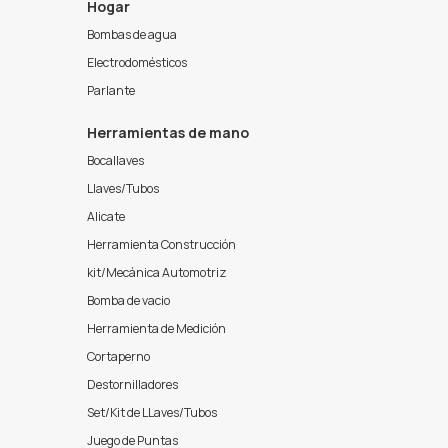
Hogar
Bombas de agua
Electrodomésticos
Parlante
Herramientas de mano
Bocallaves
Llaves/Tubos
Alicate
Herramienta Construcción
kit/Mecánica Automotriz
Bomba de vacio
Herramienta de Medición
Cortaperno
Destornilladores
Set/Kit de LLaves/Tubos
Juego de Puntas