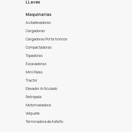
LLaves
Maquinarias
Autoelevadores
Cargadoras
Cargadoras Porta troncos
Compactadoras
Topadoras
Excavadoras
Mini Palas
Tractor
Elevador Articulado
Retropala
Motoniveladora
Volquete
Terminadora de Asfalto