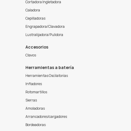
Cortadora Ingletadora
Caladora
Cepilladoras
Engrapadora/Clavadora
Lustralijadora/Pulidora
Accesorios
Clavos
Herramientas a batería
Herramientas Oscilatorias
Infladores
Rotomartillos
Sierras
Amoladoras
Arrancadores/cargadores
Bordeadoras