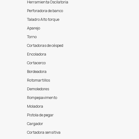
Herramienta Oscilatoria
Perforadora de banco
Taladro Alto torque
Aparejo
Torno
Cortadoras de césped
Encoladora
Cortacerco
Bordeadora
Rotomartillos
Demoledores
Rompepavimento
Moladora
Pistola de pegar
Cargador
Cortadora sensitiva