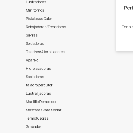
Lustradoras
Per
Minitornos
Pistolas de Calor
Rebajadoras/Fresadoras
Sierras
Soldadoras
Taladros/Atornilladores
Aparejo
Hidrolavadoras
Sopladoras
taladro percutor
Lustralijadoras
Martillo Demoledor
Mascaras Para Soldar
Termofusoras
Grabador