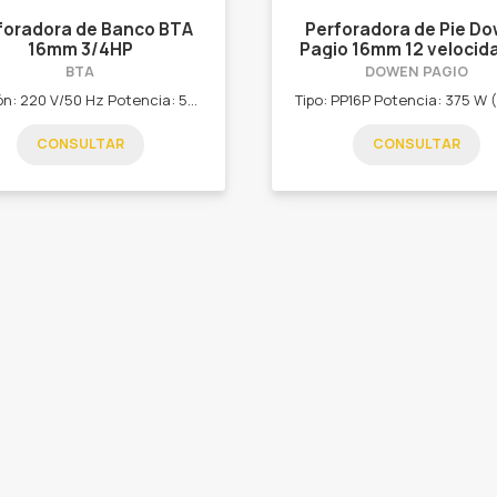
foradora de Banco BTA
Perforadora de Pie D
16mm 3/4HP
Pagio 16mm 12 velocid
BTA
DOWEN PAGIO
Tensión: 220 V/50 Hz Potencia: 550 W Llave interruptora con seguro Capacidad mandril: 3 – 16 mm Velocidad: 12 (180 a 2470 rpm) Altura: 1065 mm Profundidad de perforación: 80 mm Uso: Semiprofesional
CONSULTAR
CONSULTAR