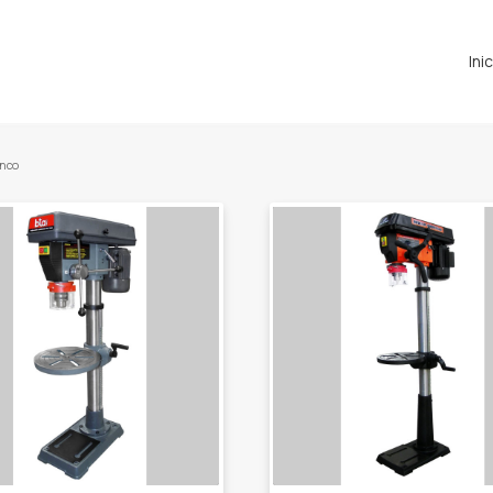
Ini
anco