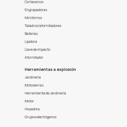
Cortacercos
Engrapadoras
Minitornos
Taladros/atornilladores
Baterías
Lijadora
Llave de impacto
Atornillador
Herramientas a explosión
Jardinería
Motosierras
Herramienta de Jardinería
Motor
Hoyadora
Grupos electrógenos