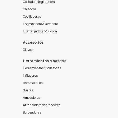
Cortadora Ingletadora
Caladora
Cepilladoras
Engrapadora/Clavadora
Lustralijadora/Pulidora
Accesorios
Clavos
Herramientas a batería
Herramientas Oscilatorias
Infladores
Rotomartillos
Sierras
Amoladoras
Arrancadores/cargadores
Bordeadoras