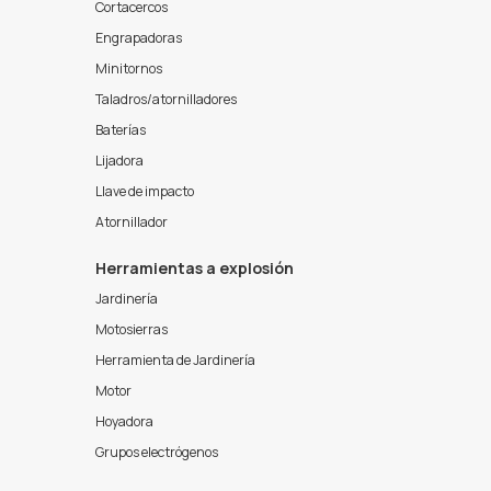
Cortacercos
Engrapadoras
Minitornos
Taladros/atornilladores
Baterías
Lijadora
Llave de impacto
Atornillador
Herramientas a explosión
Jardinería
Motosierras
Herramienta de Jardinería
Motor
Hoyadora
Grupos electrógenos