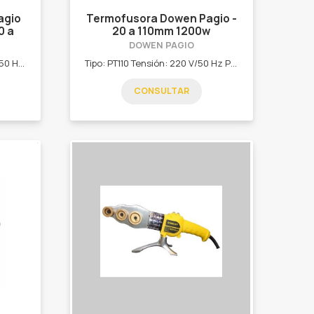
agio
Termofusora Dowen Pagio -
0 a
20 a 110mm 1200w
DOWEN PAGIO
Tipo: PT63-D Tensión: 220 V / 50 Hz Potencia: 800 W Rango temperatura: 200 ~279ºC Para boquillas Ø: 20 a 63 mm *Control digital de temperatura con visor luminoso.| *Pie de apoyo desmontable.| *Caja metalica con accesorios (no incluye boquillas).|
Tipo: PT110 Tensión: 220 V/50 Hz Potencia: 1200 W Rango temperatura: 260ºC Para boquillas Ø: 20 a 110 mm *Pie de apoyo desmontable y manopla lateral.| *Caja metalica con accesorios (no incluye boquillas).|
CONSULTAR