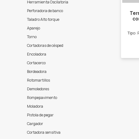
Herramienta Oscilatoria
Perforadora de banco
Ter
co
Taladro Alto torque
Aparejo
Torno
Cortadoras de césped
Encoladora
Cortacerco
Bordeadora
Rotomartillos
Demoledores
Rompepavimento
Moladora
Pistola de pegar
Cargador
Cortadora sensitiva