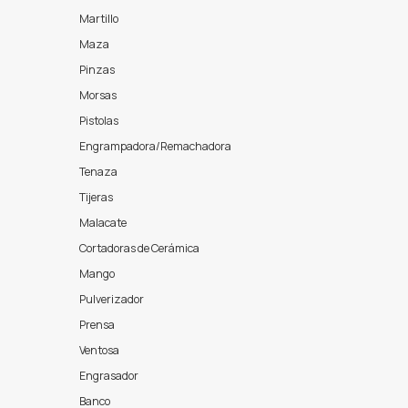
Martillo
Maza
Pinzas
Morsas
Pistolas
Engrampadora/Remachadora
Tenaza
Tijeras
Malacate
Cortadoras de Cerámica
Mango
Pulverizador
Prensa
Ventosa
Engrasador
Banco