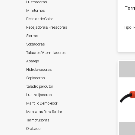
Lustradoras
Term
Minitornos
Pistolas de Calor
Rebajadoras/Fresadoras
Sierras
Soldadoras
Taladros/Atornilladores
Aparejo
Hidrolavadoras
Sopladoras
taladro percutor
Lustralijadoras
Martillo Demoledor
Mascaras Para Soldar
Termofusoras
Grabador