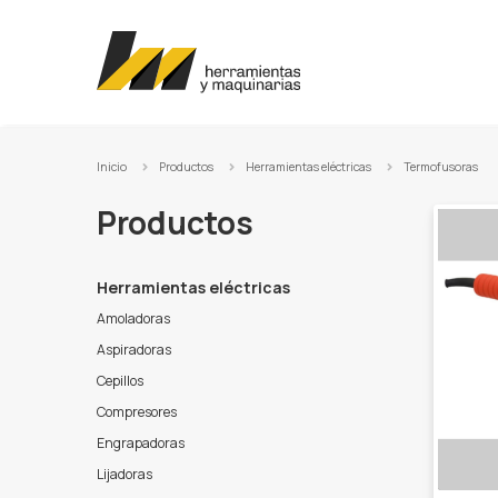
Ir al contenido
Inicio
Productos
Herramientas eléctricas
Termofusoras
Productos
Herramientas eléctricas
Amoladoras
Aspiradoras
Cepillos
Compresores
Engrapadoras
Lijadoras