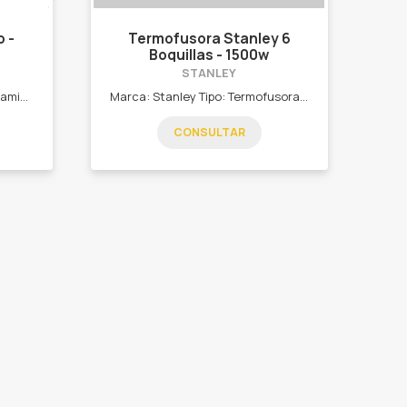
 -
Termofusora Stanley 6
Boquillas - 1500w
STANLEY
Con una amplia gama de herramientas eléctricas, Daewoo prioriza las necesidades del usuario para ofrecer las mejores soluciones. Diseñadas para la ejecución perfecta de las tareas con un rendimiento excelente. Ergonómicas y de diseño innovador, la confiabilidad hacen de estas herramientas un aliado estratégico para cada usuario. Potencia: 1500 W Medidas de las tomas de soldadura: 20, 25, 32, 40, 50 y 63 mm Incluye: Cinta de medición de 3 metros, llave L, destornillador y maletín metálico.
Marca: Stanley Tipo: Termofusora Potencia: 1500w SKU: SXH1530
CONSULTAR