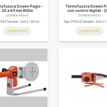
ofusora Dowen Pagio -
Termofusora Dowen P
20 a 63 mm 800w
con control digital - 2
63mm 800w
DOWEN PAGIO
DOWEN PAGIO
Tipo: PT63 Tensión: 220 V / 50 Hz Potencia: 800 W Rango temperatura: 260 ºC Para boquillas Ø: 20 a 63 mm *Pie de apoyo desmontable.| *Caja metalica con accesorios (no incluye boquillas).|
CONSULTAR
CONSULTAR