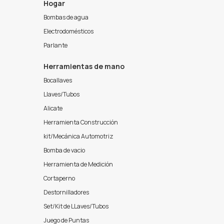
Hogar
Bombas de agua
Electrodomésticos
Parlante
Herramientas de mano
Bocallaves
Llaves/Tubos
Alicate
Herramienta Construcción
kit/Mecánica Automotriz
Bomba de vacio
Herramienta de Medición
Cortaperno
Destornilladores
Set/Kit de LLaves/Tubos
Juego de Puntas