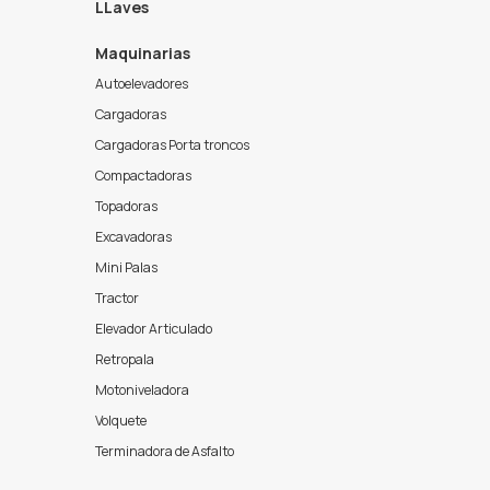
LLaves
Maquinarias
Autoelevadores
Cargadoras
Cargadoras Porta troncos
Compactadoras
Topadoras
Excavadoras
Mini Palas
Tractor
Elevador Articulado
Retropala
Motoniveladora
Volquete
Terminadora de Asfalto