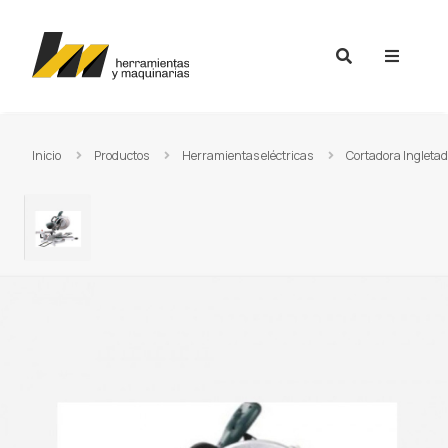
Ir al contenido
Inicio
Productos
Herramientas eléctricas
Cortadora Ingleta